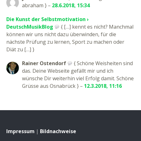
abraham } –
28.6.2018, 15:34
Die Kunst der Selbstmotivation ›
DeutschMusikBlog
{ […] kennt es nicht? Manchmal
können wir uns nicht dazu überwinden, für die
nächste Prüfung zu lernen, Sport zu machen oder
Diät zu […] }
Rainer Ostendorf
{ Schöne Weisheiten sind
das. Deine Webseite gefällt mir und ich
wünsche Dir weiterhin viel Erfolg damit. Schöne
Grüsse aus Osnabrück } –
12.3.2018, 11:16
Impressum
|
Bildnachweise